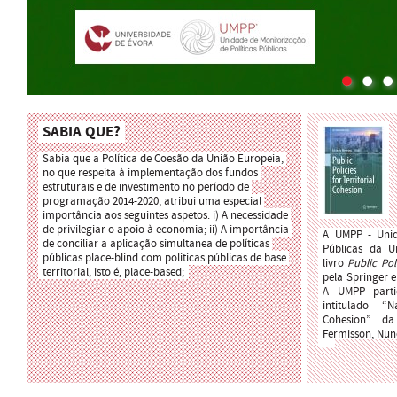
SABIA QUE?
Sabia que a Política de Coesão da União Europeia, 
no que respeita à implementação dos fundos 
estruturais e de investimento no período de 
programação 2014-2020, atribui uma especial 
importância aos seguintes aspetos: i) A necessidade 
de privilegiar o apoio à economia; ii) A importância 
A UMPP - Unida
de conciliar a aplicação simultanea de políticas 
Públicas da U
públicas place-blind com politicas públicas de base 
livro 
Public Pol
territorial, isto é, place-based;
pela Springer 
A UMPP partic
intitulado “N
Cohesion” da
Fermisson, Nuno
...
Mais informaçã
disp
https://link.sp
031-26