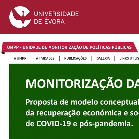
UMPP
A UMPP
ATIVIDADES
PUBLICAÇÕES
GALERIA
LINKS ÚTEI