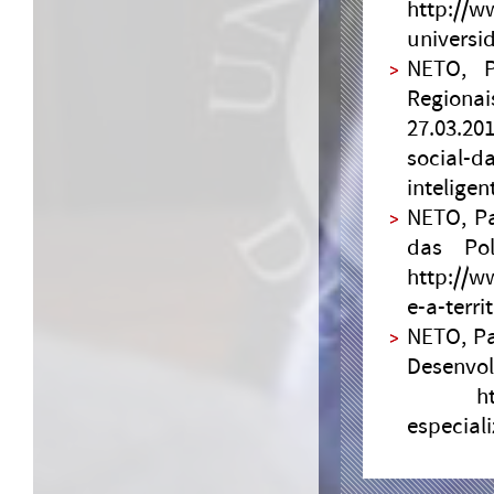
http://w
universi
NETO, P
Regionai
27.03.20
social-d
intelige
NETO, Pa
das Pol
http://w
e-a-terri
NETO, Pa
Desenvol
http://
especial