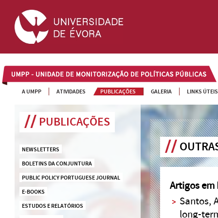
UMPP
A UMPP
ATIVIDADES
PUBLICAÇÕES
GALERIA
LINKS ÚTEIS
PUBLICAÇÕES
OUTRAS
NEWSLETTERS
BOLETINS DA CONJUNTURA
PUBLIC POLICY PORTUGUESE JOURNAL
Artigos em 
E-BOOKS
Santos, 
ESTUDOS E RELATÓRIOS
long-ter