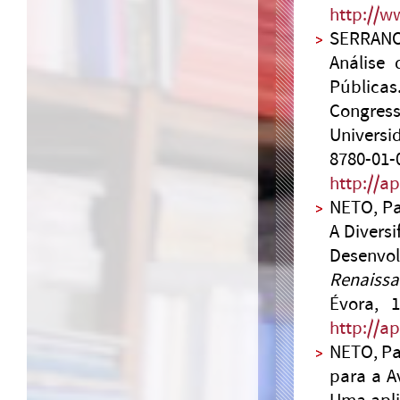
http://w
SERRANO,
Análise 
Públicas
Congre
Universi
8780-01-
http://a
NETO, Pa
A Divers
Desenvo
Renaissa
Évora, 
http://a
NETO, Pa
para a A