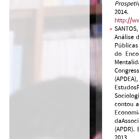
Prospeti
2014.
http://w
SANTOS, 
Análise 
Pública
do Encon
Mentalid
Congres
(APDEA
EstudosR
Sociolog
contou a
Economi
daAssoc
(APDR). 
20