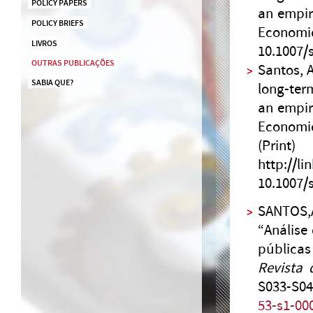
POLICY PAPERS
an empir
POLICY BRIEFS
Economi
LIVROS
10.1007/
OUTRAS PUBLICAÇÕES
Santos, 
SABIA QUE? 
long-ter
an empir
Economic
(Pr
http://l
10.1007/s
SANTOS,A
“Análise 
pública
Revista 
S033-S04
53-s1-00