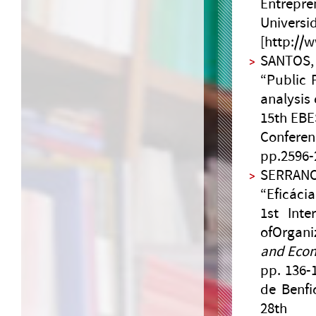
Entrepre
Univer
[http://
SANTOS, 
“Public 
analysis 
15th EBE
Conferen
pp.2596-
SERRANO,
“Eficáci
1st Inte
ofOrgani
and Econ
pp. 136-
de Benfi
28th N