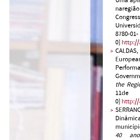
Uma aplic
naregiã
Congres
Universi
8780-01-
0]
http:/
CALDAS, 
Europea
Perform
Governm
the Regi
11de 
0]
http:/
SERRANO
Dinâmica
municípi
40 anos