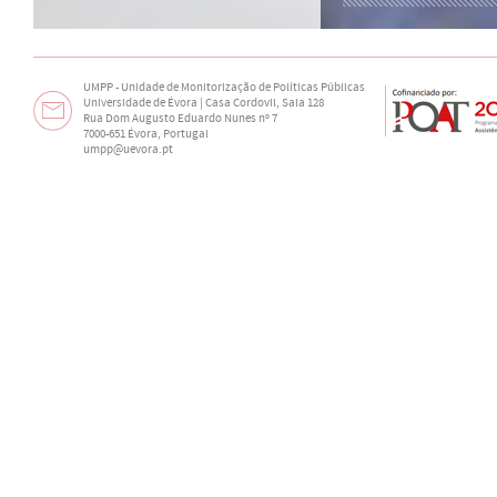
UMPP - Unidade de Monitorização de Políticas Públicas
Universidade de Évora | Casa Cordovil, Sala 128
Rua Dom Augusto Eduardo Nunes nº 7
7000-651 Évora, Portugal
umpp@uevora.pt