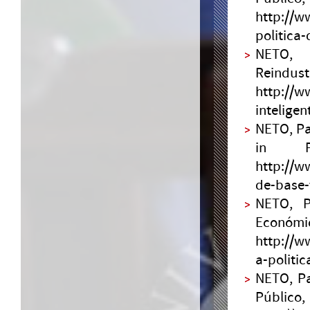
http://w
politica
NETO, 
Reindus
http://w
intelige
NETO, Pa
in P
http://w
de-base-
NETO, P
Económ
http://w
a-politi
NETO, Pa
Púb