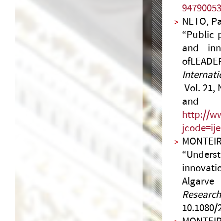
9479005
NETO, Pa
“Public 
and inn
ofLEADE
Internat
Vol. 21,
an
http://w
jcode=ij
MONTEIR
“Underst
innovati
Algarve 
Research
10.1080/