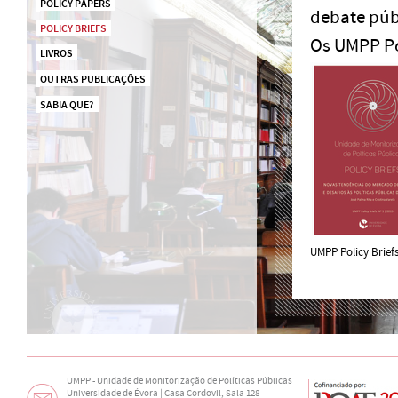
POLICY PAPERS
debate públ
POLICY BRIEFS
Os UMPP Pol
LIVROS
OUTRAS PUBLICAÇÕES
SABIA QUE? 
UMPP Policy Briefs
UMPP - Unidade de Monitorização de Políticas Públicas
Universidade de Évora | Casa Cordovil, Sala 128