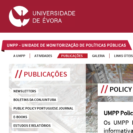
UMPP
A UMPP
ATIVIDADES
PUBLICAÇÕES
GALERIA
LINKS ÚTEIS
PUBLICAÇÕES
POLICY
NEWSLETTERS
BOLETINS DA CONJUNTURA
PUBLIC POLICY PORTUGUESE JOURNAL
UMPP Polic
E-BOOKS
Os UMPP Po
ESTUDOS E RELATÓRIOS
informativ