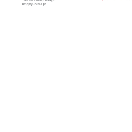
7000-651 Évora, Portugal
umpp@uevora.pt