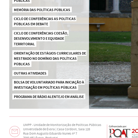
PÚBLICAS
MEMÓRIA DAS POLÍTICAS PÚBLICAS
CICLO DE CONFERÊNCIAS AS POLÍTICAS 
PÚBLICAS EM DEBATE
CICLO DE CONFERÊNCIAS COESÃO, 
DESENVOLVIMENTO E EQUIDADE 
TERRITORIAL
ORIENTAÇÃO DE ESTÁGIOS CURRICULARES DE 
MESTRADO NO DOMÍNIO DAS POLÍTICAS 
PÚBLICAS
OUTRAS ATIVIDADES
BOLSA DE VOLUNTARIADO PARA INICIAÇÃO À 
INVESTIGAÇÃO EM POLÍTICAS PÚBLICAS
PROGRAMA DE RÁDIO ALENTEJO EM ANÁLISE
UMPP - Unidade de Monitorização de Políticas Públicas
Universidade de Évora | Casa Cordovil, Sala 128
Rua Dom Augusto Eduardo Nunes nº 7