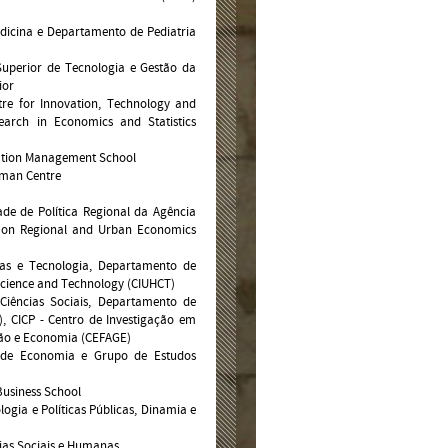
dicina e Departamento de Pediatria
 Superior de Tecnologia e Gestão da
ior
ntre for Innovation, Technology and
earch in Economics and Statistics
mation Management School
uman Centre
ade de Política Regional da Agência
r on Regional and Urban Economics
ias e Tecnologia, Departamento de
f Science and Technology (CIUHCT)
Ciências Sociais, Departamento de
, CICP - Centro de Investigação em
tão e Economia (CEFAGE)
 de Economia e Grupo de Estudos
Business School
ologia e Políticas Públicas, Dinamia e
cias Sociais e Humanas