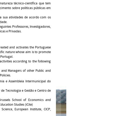
natureza técnico-científica que tem
imento sobre políticas públicas em
 a sua atividades de acordo com os
idade.
guintes Professores, Investigadores,
cas e Privadas.
created and activates the Portuguese
ntific nature whose aim is to promote
 Portugal.
activities according to the following
rs and Managers of other Public and
Policies.
ia e Assembleia Intermunicipal do
or de Tecnologia e Gestão e Centro de
 Brussels School of Economics and
ducation Studies (iCite)
cience, European Institute, CICP,