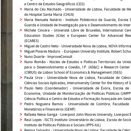
e Centro de Estudos Geográficos (CEG)
Maria do Céu Machado - Universidade de Lisboa, Faculdade de Me
do Hospital Santa Maria (CHLN)
Maria Manuela Natário - Instituto Politécnico da Guarda, Escola
Guarda e Unidade de Investigação para o Desenvolvimento do Inter
Michele Cincera - Université Libre de Bruxelles, International Ce
Education Studies (iCite) e European Center for Advanced Res
(ECARES)
Miguel de Castro Neto - Universidade Nova de Lisboa, NOVA Infor
Miguel Poiares Maduro - European University Institute, Robert Sch
Nuno Duarte - ImproveConsult
Nuno Romão - Núcleo de Estudos e Políticas Territoriais da Unid
para o Desenvolvimento e Coesão, I.P. (AD&C) e Research Cente
(CIRIUS) da Lisbon School of Economics & Management (ISEG)
Paula Urze - Universidade Nova de Lisboa, Faculdade de Ciênc
Ciências Sociais Aplicadas, Interuniversity Center for the History o
Paulo Neto (Coordenador) - Universidade de Évora, Escola de 
Economia, Unidade de Monitorização de Políticas Públicas (UMPP)
Ciência Política e Centro de Estudos e Formação Avançada em Ges
Pedro Nogueira Ramos - Universidade de Coimbra, Faculdade
Monetários e Financeiros (GEMF)
Rafaela Neiva Ganga - Liverpool John Moores University, Liverpool 
Raul Lopes - ISCTE-Instituto Universitário de Lisboa, Escola de Soci
Instituto de Políticas Públicas e Sociais (IPPS-IUL)
Regina Salvador - Universidade Nova de Lisboa, Faculdade de Ciên