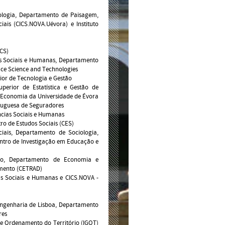
nologia, Departamento de Paisagem,
iais (CICS.NOVA.Uévora) e Instituto
ICS)
ias Sociais e Humanas, Departamento
ace Science and Technologies
rior de Tecnologia e Gestão
uperior de Estatística e Gestão de
 Economia da Universidade de Évora
rtuguesa de Seguradores
ências Sociais e Humanas
ro de Estudos Sociais (CES)
iais, Departamento de Sociologia,
Centro de Investigação em Educação e
ouro, Departamento de Economia e
imento (CETRAD)
ias Sociais e Humanas e CICS.NOVA -
e Engenharia de Lisboa, Departamento
res
a e Ordenamento do Território (IGOT)