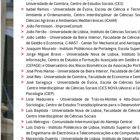
Universidade de Coimbra, Centro de Estudos Sociais (CES)
Isabel Ramos - Universidade de Évora, Escola de Ciência e Tec
Ambiente e Ordenamento, Centro Interdisciplinar de Ciências Soc
Ciências Agrárias e Ambientais Mediterrânicas (ICAAM)
João Fermisson - ImproveConsult
João Ferrão - Universidade de Lisboa, Instituto de Ciências Sociais (
João Leitão - Universidade da Beira Interior, Faculdade de Ciênc
de Gestão e Economia, C-MAST - Center for Mechanical and Aerosp
Joaquim Mourato - Instituto Politécnico de Portalegre, Escola Supe
Jorge Miguel Bravo - Universidade Nova de Lisboa, Instituto S
Informação, Centro de Estudos e Formação Avançada em Gestão e
(CEFAGE) e Observatório dos Riscos Biométricos da Associação Po
José Pires Manso - Universidade da Beira Interior, Faculdade de Ci
José Reis - Universidade de Coimbra, Faculdade de Economia e Cent
José Saragoça - Universidade de Évora, Escola de Ciências Soc
Centro Interdisciplinar de Ciências Sociais (CICS.NOVA.Uévora) e 
Psicologia (CIEP).
Lívia Madureira - Universidade de Trás-os-Montes e Alto-D
Sociologia, Centro de Estudos Transdisciplinares para o Desenvolv
Luís Baptista - Universidade Nova de Lisboa, Faculdade de Ciênc
Centro Interdisciplinar de Ciências Sociais
Luís Metrogos - Comunidade Intermunicipal do Alentejo Central
Luís Osório - Instituto Politécnico de Lisboa, Instituto Superior d
de Engenharia de Electrónica e Telecomunicações e de Computado
Margarida Queirós - Universidade de Lisboa, Instituto de Geografi