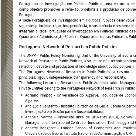
Portuguesa de Investigação em Políticas Públicas, uma estrutura de 
como objetivo promover a reflexão, o debate e a produção de conhec
Portugal.
A Rede Portuguesa de Investigação em Políticas Públicas desenvolve
seguintes princípios: rigor, independência, transparência e responsabil
Integram a Rede Portuguesa de Investigação em Políticas Públicas os se
Quadros da Administração Pública e Quadros de outras Entidades Públi
Portuguese Network of Research in Public Policies
The UMPP - Public Policy Monitoring Unit of the University of Évora 
Network of Research in Public Policies, a structure of a technical-scie
reflection, debate and production of knowledge about public policies in
The Portuguese Network of Research in Public Policies carries out its 
principles: rigour, independence, transparency and responsibility.
The following Lecturers, Researchers, Public Administration Manage
Private Entities belong to the Portuguese Network of Research in Public 
Adriano Pimpão - Universidade do Algarve, Faculdade de Econom
Algarve
Ana Lúcia Sargento - Instituto Politécnico de Leiria, Escola Superi
Investigação em Gestão para a Sustentabilidade
Anabela Santos - Université libre de Bruxelles (ULB), Solvay
Management, International Centre for Innovation, Technology and E
Annette Bongardt - London School of Economics and Political S
Universidade de Évora, Instituto Nacional de Administração e UFP.