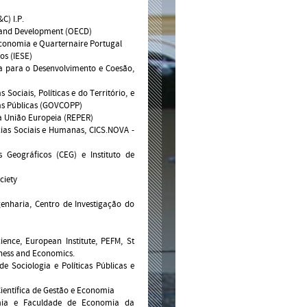
C) I.P.
n and Development (OECD)
Economia e Quarternaire Portugal
os (IESE)
a para o Desenvolvimento e Coesão,
Sociais, Políticas e do Território, e
cas Públicas (GOVCOPP)
a União Europeia (REPER)
cias Sociais e Humanas, CICS.NOVA -
 Geográficos (CEG) e Instituto de
ciety
enharia, Centro de Investigação do
ence, European Institute, PEFM, St
siness and Economics.
de Sociologia e Políticas Públicas e
Científica de Gestão e Economia
omia e Faculdade de Economia da