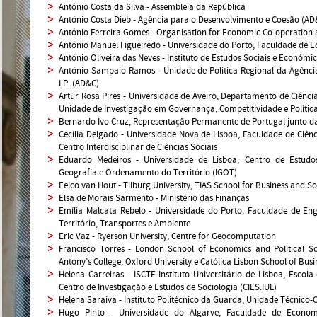
António Costa da Silva - Assembleia da República
António Costa Dieb - Agência para o Desenvolvimento e Coesão (AD&
António Ferreira Gomes - Organisation for Economic Co-operatio
António Manuel Figueiredo - Universidade do Porto, Faculdade de 
António Oliveira das Neves - Instituto de Estudos Sociais e Económic
António Sampaio Ramos - Unidade de Politica Regional da Agênci
I.P. (AD&C)
Artur Rosa Pires - Universidade de Aveiro, Departamento de Ciências 
Unidade de Investigação em Governança, Competitividade e Políti
Bernardo Ivo Cruz, Representação Permanente de Portugal junto d
Cecília Delgado - Universidade Nova de Lisboa, Faculdade de Ciên
Centro Interdisciplinar de Ciências Sociais
Eduardo Medeiros - Universidade de Lisboa, Centro de Estudos
Geografia e Ordenamento do Território (IGOT)
Eelco van Hout - Tilburg University, TIAS School for Business and So
Elsa de Morais Sarmento - Ministério das Finanças
Emília Malcata Rebelo - Universidade do Porto, Faculdade de Eng
Território, Transportes e Ambiente
Eric Vaz - Ryerson University, Centre for Geocomputation
Francisco Torres - London School of Economics and Political Sci
Antony’s College, Oxford University e Católica Lisbon School of Bu
Helena Carreiras - ISCTE-Instituto Universitário de Lisboa, Escola 
Centro de Investigação e Estudos de Sociologia (CIES.IUL)
Helena Saraiva - Instituto Politécnico da Guarda, Unidade Técnico-
Hugo Pinto - Universidade do Algarve, Faculdade de Econ