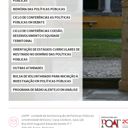
PÚBLICAS
MEMÓRIA DAS POLÍTICAS PÚBLICAS
CICLO DE CONFERÊNCIAS AS POLÍTICAS 
PÚBLICAS EM DEBATE
CICLO DE CONFERÊNCIAS COESÃO, 
DESENVOLVIMENTO E EQUIDADE 
TERRITORIAL
ORIENTAÇÃO DE ESTÁGIOS CURRICULARES DE 
MESTRADO NO DOMÍNIO DAS POLÍTICAS 
PÚBLICAS
OUTRAS ATIVIDADES
BOLSA DE VOLUNTARIADO PARA INICIAÇÃO À 
INVESTIGAÇÃO EM POLÍTICAS PÚBLICAS
PROGRAMA DE RÁDIO ALENTEJO EM ANÁLISE
UMPP - Unidade de Monitorização de Políticas Públicas
Universidade de Évora | Casa Cordovil, Sala 128
Rua Dom Augusto Eduardo Nunes nº 7