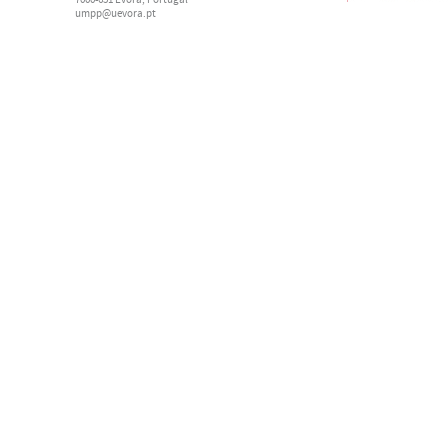
7000-651 Évora, Portugal
umpp@uevora.pt